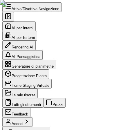
Attiva/Disattiva Navigazione
AI per Interni
AI per Esterni
Rendering AI
AI Paesaggistica
Generatore di planimetrie
Progettazione Pianta
Home Staging Virtuale
Le mie risorse
Tutti gli strumenti
Prezzi
Feedback
Accedi