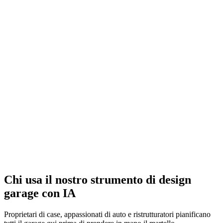
Vedi una conversione
Scegli le finiture
Chi usa il nostro strumento di design
Inizia gratis
garage con IA
Proprietari di case, appassionati di auto e ristrutturatori pianificano