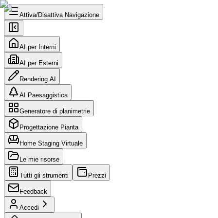
Attiva/Disattiva Navigazione
AI per Interni
AI per Esterni
Rendering AI
AI Paesaggistica
Generatore di planimetrie
Progettazione Pianta
Home Staging Virtuale
Le mie risorse
Tutti gli strumenti
Prezzi
Feedback
Accedi