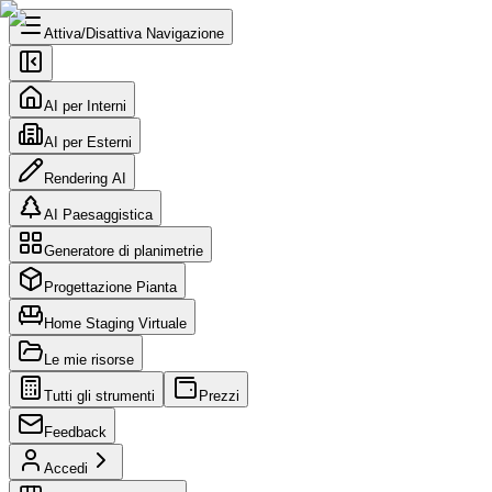
Attiva/Disattiva Navigazione
AI per Interni
AI per Esterni
Rendering AI
AI Paesaggistica
Generatore di planimetrie
Progettazione Pianta
Home Staging Virtuale
Le mie risorse
Tutti gli strumenti
Prezzi
Feedback
Accedi