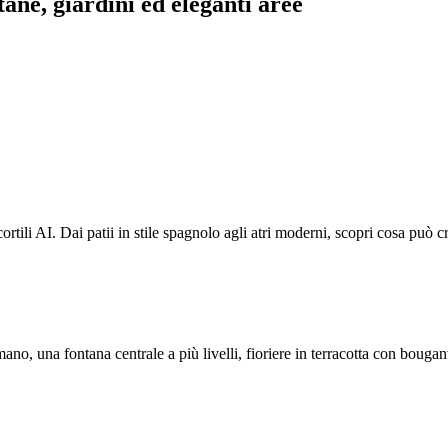
ntane, giardini ed eleganti aree
cortili AI. Dai patii in stile spagnolo agli atri moderni, scopri cosa può cr
no, una fontana centrale a più livelli, fioriere in terracotta con bouganvi