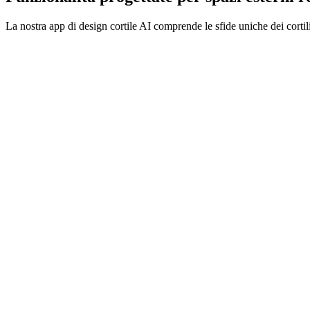
La nostra app di design cortile AI comprende le sfide uniche dei cortili
Aggiungi una fontana
Ottimizza la luce del mio cortile