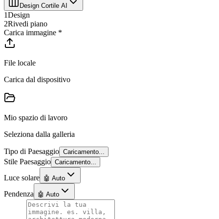
Design Cortile AI
1
Design
2
Rivedi piano
Carica immagine
*
File locale
Carica dal dispositivo
Mio spazio di lavoro
Seleziona dalla galleria
Tipo di Paesaggio
Caricamento...
Stile Paesaggio
Caricamento...
Luce solare
🤖 Auto
Pendenza
🤖 Auto