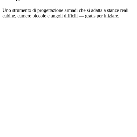
Uno strumento di progettazione armadi che si adatta a stanze reali —
cabine, camere piccole e angoli difficili — gratis per iniziare.
Progetta una Cabina Armadio
Ottimizza un Piccolo Armadio