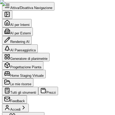
Attiva/Disattiva Navigazione
AI per Interni
AI per Esterni
Rendering AI
AI Paesaggistica
Generatore di planimetrie
Progettazione Pianta
Home Staging Virtuale
Le mie risorse
Tutti gli strumenti
Prezzi
Feedback
Accedi