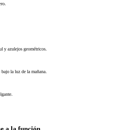
ero.
l y azulejos geométricos.
bajo la luz de la mañana.
lgante.
e a la función