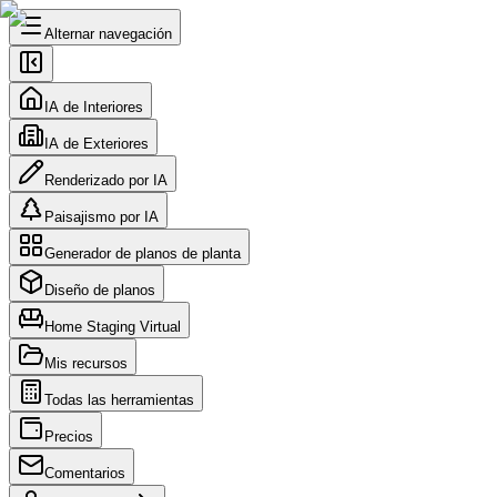
Alternar navegación
IA de Interiores
IA de Exteriores
Renderizado por IA
Paisajismo por IA
Generador de planos de planta
Diseño de planos
Home Staging Virtual
Mis recursos
Todas las herramientas
Precios
Comentarios