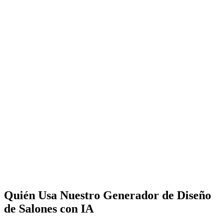
Empezar a Diseñar Gratis
Quién Usa Nuestro Generador de Diseño
Analizar Mi Habitación
de Salones con IA