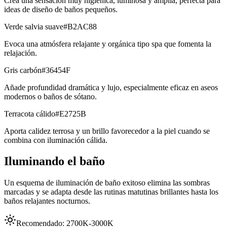
Crea una sensación muy higiénica, luminosa y amplia, perfecta para
ideas de diseño de baños pequeños.
Verde salvia suave
#B2AC88
Evoca una atmósfera relajante y orgánica tipo spa que fomenta la
relajación.
Gris carbón
#36454F
Añade profundidad dramática y lujo, especialmente eficaz en aseos
modernos o baños de sótano.
Terracota cálido
#E2725B
Aporta calidez terrosa y un brillo favorecedor a la piel cuando se
combina con iluminación cálida.
Iluminando el baño
Un esquema de iluminación de baño exitoso elimina las sombras
marcadas y se adapta desde las rutinas matutinas brillantes hasta los
baños relajantes nocturnos.
Recomendado:
2700K-3000K