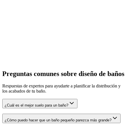
Generar ideas para aseos
Preguntas comunes sobre diseño de baños
Diseñar mi baño de sótano
Respuestas de expertos para ayudarte a planificar la distribución y
los acabados de tu baño.
¿Cuál es el mejor suelo para un baño?
¿Cómo puedo hacer que un baño pequeño parezca más grande?