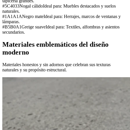
tapicería grandes.
#5C4033
Nogal cálido
Ideal para:
Muebles destacados y suelos
naturales.
#1A1A1A
Negro mate
Ideal para:
Herrajes, marcos de ventanas y
lámparas.
#B5B0A1
Greige suave
Ideal para:
Textiles, alfombras y asientos
secundarios.
Materiales emblemáticos del diseño
moderno
Materiales honestos y sin adornos que celebran sus texturas
naturales y su propósito estructural.