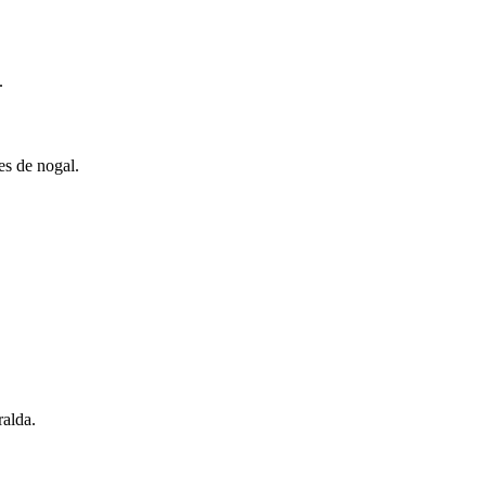
.
es de nogal.
ralda.