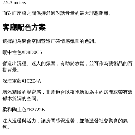
2.5-3 meters
面對面座椅之間保持舒適對話音量的最大理想距離。
客廳配色方案
選擇能為聚會空間營造正確情感氛圍的色調。
暖中性色
#D8D0C5
營造出沉穩、迷人的氛圍，有助於放鬆，並可作為藝術品的百
搭背景。
深海軍藍
#1C2E4A
增添精緻的親密感，非常適合以夜晚活動為主的房間或帶有濃
郁木質調的空間。
柔和陶土色
#E2725B
注入溫暖與活力，讓房間感覺溫馨，並能激發社交聚會的氣
氛。