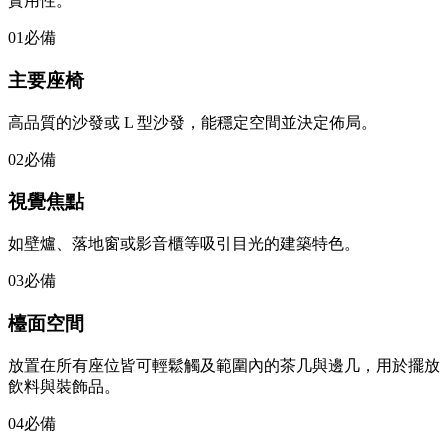
實用性。
01
必備
主要座椅
高品質的沙發或 L 型沙發，能穩定空間並決定佈局。
02
必備
視覺焦點
如壁爐、落地窗或影音櫃等吸引目光的建築特色。
03
必備
檯面空間
放置在所有座位皆可輕鬆觸及範圍內的茶几與邊几，用於擺放
飲料與裝飾品。
04
必備