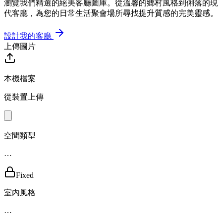
瀏覽我們精選的絕美客廳圖庫。從溫馨的鄉村風格到俐落的現
代客廳，為您的日常生活聚會場所尋找提升質感的完美靈感。
設計我的客廳
上傳圖片
本機檔案
從裝置上傳
空間類型
…
Fixed
室內風格
…