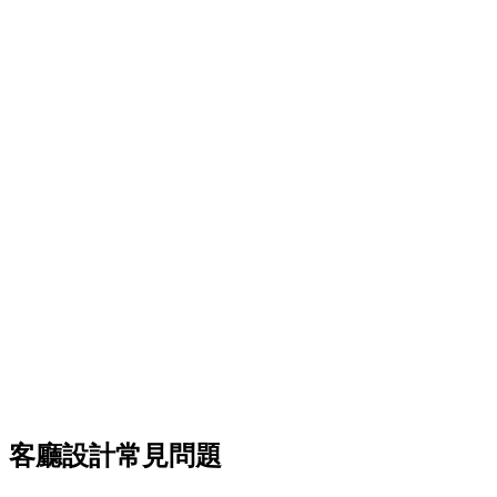
生成座椅配置點子
客廳設計常見問題
嘗試材質混搭