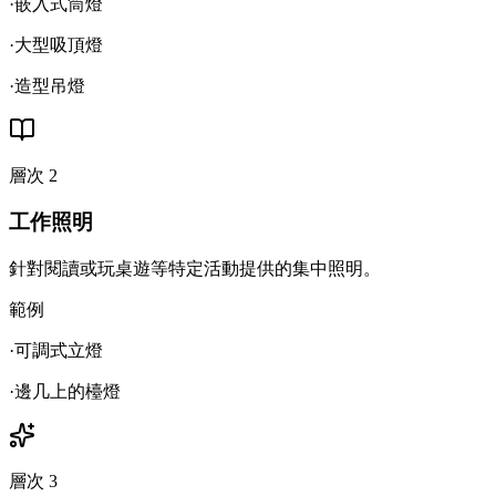
·
嵌入式筒燈
·
大型吸頂燈
·
造型吊燈
層次
2
工作照明
針對閱讀或玩桌遊等特定活動提供的集中照明。
範例
·
可調式立燈
·
邊几上的檯燈
層次
3