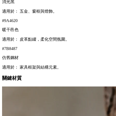
消光黑
適用於：
五金、窗框與燈飾。
#9A4620
暖干邑色
適用於：
皮革點綴，柔化空間氛圍。
#7B8487
仿舊鋼材
適用於：
家具框架與結構元素。
關鍵材質