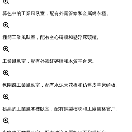
暮色中的工業風臥室，配有外露管線和金屬網衣櫃。
極簡工業風臥室，配有空心磚牆和懸浮床頭櫃。
工業風臥室，配有外露紅磚牆和木質平台床。
氛圍感工業風臥室，配有水泥天花板和仿舊皮革床頭板。
挑高的工業風閣樓臥室，配有鋼製樓梯和工廠風格窗戶。