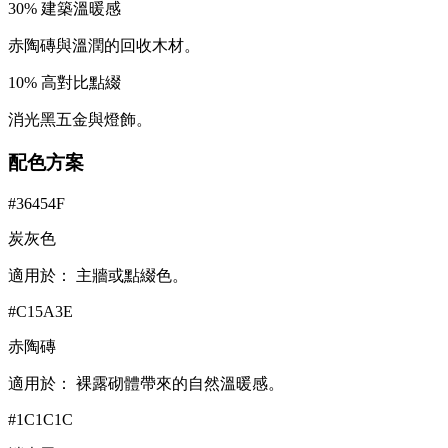
30
%
建築溫暖感
赤陶磚與溫潤的回收木材。
10
%
高對比點綴
消光黑五金與燈飾。
配色方案
#36454F
炭灰色
適用於：
主牆或點綴色。
#C15A3E
赤陶磚
適用於：
裸露砌體帶來的自然溫暖感。
#1C1C1C