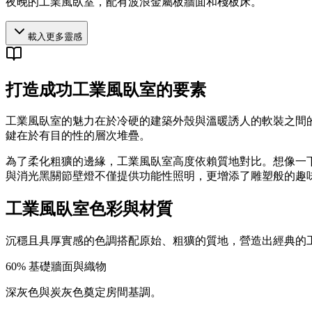
夜晚的工業風臥室，配有波浪金屬板牆面和棧板床。
載入更多靈感
打造成功工業風臥室的要素
工業風臥室的魅力在於冷硬的建築外殼與溫暖誘人的軟裝之間
鍵在於有目的性的層次堆疊。
為了柔化粗獷的邊緣，工業風臥室高度依賴質地對比。想像一
與消光黑關節壁燈不僅提供功能性照明，更增添了雕塑般的趣
工業風臥室色彩與材質
沉穩且具厚實感的色調搭配原始、粗獷的質地，營造出經典的
60
%
基礎牆面與織物
深灰色與炭灰色奠定房間基調。