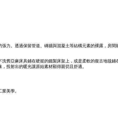
的張力。透過保留管道、磚牆與混凝土等結構元素的裸露，房間
下洗舊亞麻床具鋪在硬挺的鐵製床架上，或是柔軟的復古地毯鋪
味，投射出的暖光讓原始素材顯得親切且舒適。
工業美學。