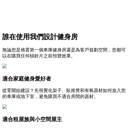
誰在使用我們設計健身房
使用免費次數開始
無論您是佈置第一個車庫健身房還是為客戶規劃空間，您都可
以在購買任何槓鈴片之前預覽效果。
適合家庭健身愛好者
從零開始建設？先視覺化架子、臥推凳和有氧器材如何放入您
的車庫或地下室，避免購買不適合房間的器材。
適合租屋族與小空間屋主