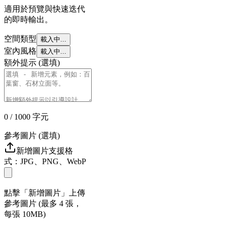
適用於預覽與快速迭代
的即時輸出。
空間類型
載入中...
室內風格
載入中...
額外提示 (選填)
0
/ 1000
字元
參考圖片 (選填)
新增圖片
支援格
式：JPG、PNG、WebP
點擊「新增圖片」上傳
參考圖片 (最多 4 張，
每張 10MB)