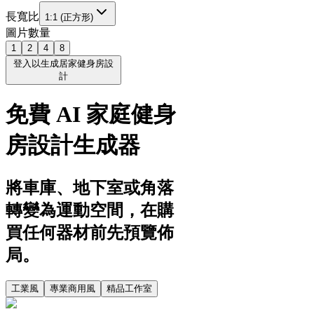
長寬比
1:1 (正方形)
圖片數量
1
2
4
8
登入以生成居家健身房設
計
免費 AI 家庭健身
房設計生成器
將車庫、地下室或角落
轉變為運動空間，在購
買任何器材前先預覽佈
局。
工業風
專業商用風
精品工作室