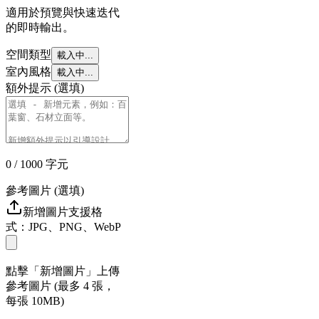
適用於預覽與快速迭代
的即時輸出。
空間類型
載入中...
室內風格
載入中...
額外提示 (選填)
0
/ 1000
字元
參考圖片 (選填)
新增圖片
支援格
式：JPG、PNG、WebP
點擊「新增圖片」上傳
參考圖片 (最多 4 張，
每張 10MB)