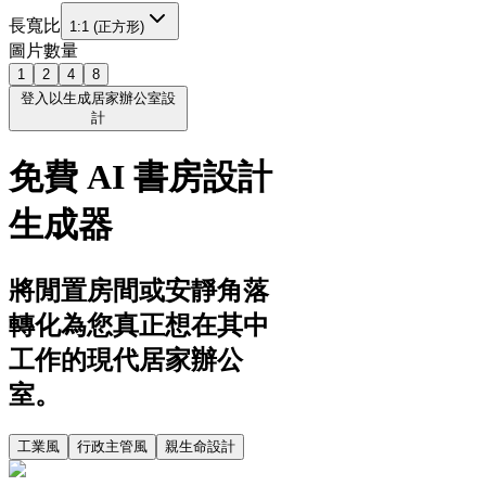
長寬比
1:1 (正方形)
圖片數量
1
2
4
8
登入以生成居家辦公室設
計
免費 AI 書房設計
生成器
將閒置房間或安靜角落
轉化為您真正想在其中
工作的現代居家辦公
室。
工業風
行政主管風
親生命設計