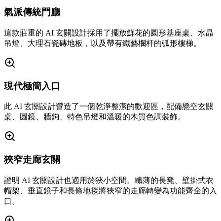
氣派傳統門廳
這款莊重的 AI 玄關設計採用了擺放鮮花的圓形基座桌、水晶
吊燈、大理石瓷磚地板，以及帶有鐵藝欄杆的弧形樓梯。
現代極簡入口
此 AI 玄關設計營造了一個乾淨整潔的歡迎區，配備懸空玄關
桌、圓鏡、牆鉤、特色吊燈和溫暖的木質色調裝飾。
狹窄走廊玄關
證明 AI 玄關設計也適用於狹小空間。纖薄的長凳、壁掛式衣
帽架、垂直鏡子和長條地毯將狹窄的走廊轉變為功能齊全的入
口。