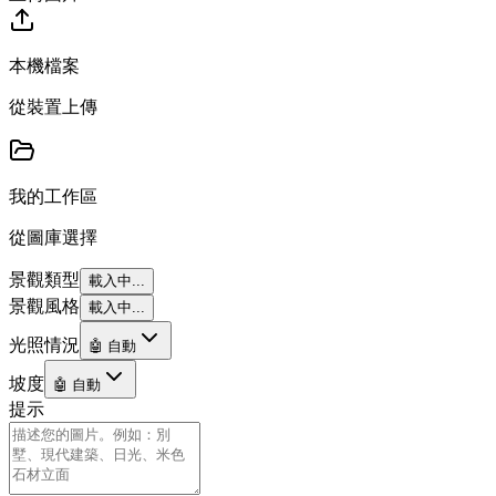
本機檔案
從裝置上傳
我的工作區
從圖庫選擇
景觀類型
載入中...
景觀風格
載入中...
光照情況
🤖 自動
坡度
🤖 自動
提示