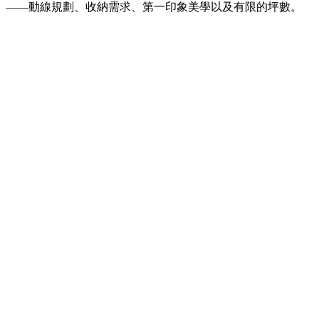
——動線規劃、收納需求、第一印象美學以及有限的坪數。
規劃我的玄關家具
優化我的照明