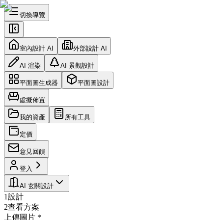
切換導覽
室內設計 AI
外部設計 AI
AI 渲染
AI 景觀設計
平面圖生成器
平面圖設計
虛擬佈置
我的資產
所有工具
定價
意見回饋
登入
AI 玄關設計
1
設計
2
查看方案
上傳圖片
*