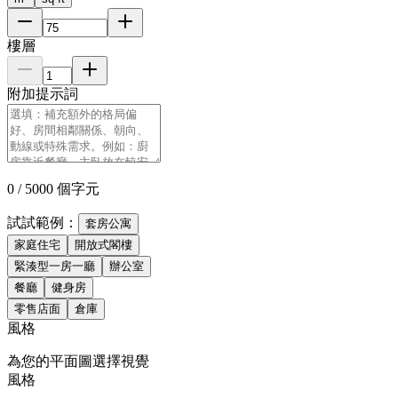
樓層
附加提示詞
0
/ 5000
個字元
試試範例：
套房公寓
家庭住宅
開放式閣樓
緊湊型一房一廳
辦公室
餐廳
健身房
零售店面
倉庫
風格
為您的平面圖選擇視覺
風格