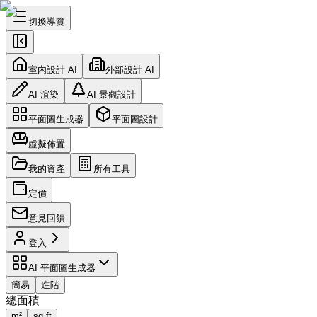
切換導覽
室內設計 AI
外部設計 AI
AI 渲染
AI 景觀設計
平面圖生成器
平面圖設計
虛擬佈置
我的資產
所有工具
定價
意見回饋
登入
AI 平面圖生成器
簡易
進階
總面積
m²
sq ft