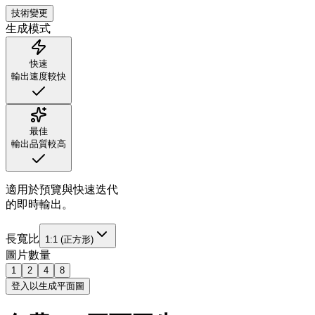
技術
變更
生成模式
快速
輸出速度較快
最佳
輸出品質較高
適用於預覽與快速迭代
的即時輸出。
長寬比
1:1 (正方形)
圖片數量
1
2
4
8
登入以生成平面圖