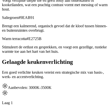
Voegt verfijnde diepte toe en geeft body aan onderkasten of
kookeilanden, wat een prachtig contrast vormt met messing of warm
hout.
Saliegroen
#9EAB91
Brengt een kalmerend, organisch gevoel dat de kloof tussen binnen-
en buitenruimtes overbrugt.
Warm terracotta
#E2725B
Stimuleert de eetlust en gesprekken, en voegt een gezellige, rustieke
warmte toe aan het hart van het huis.
Gelaagde keukenverlichting
Een goed verlichte keuken vereist een strategische mix van basis-,
werk- en accentverlichting.
Aanbevolen:
3000K-3500K
Laag
1