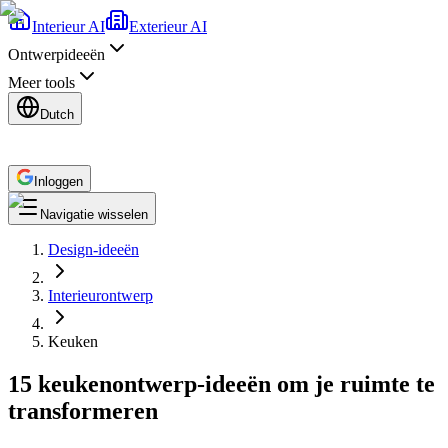
Interieur AI
Exterieur AI
Ontwerpideeën
Meer tools
Dutch
Inloggen
Navigatie wisselen
Design-ideeën
Interieurontwerp
Keuken
15 keukenontwerp-ideeën om je ruimte te
transformeren