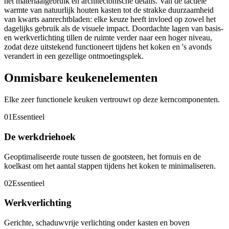
het materiaalgebruik en architectonische details. Van de tactiele
warmte van natuurlijk houten kasten tot de strakke duurzaamheid
van kwarts aanrechtbladen: elke keuze heeft invloed op zowel het
dagelijks gebruik als de visuele impact. Doordachte lagen van basis-
en werkverlichting tillen de ruimte verder naar een hoger niveau,
zodat deze uitstekend functioneert tijdens het koken en 's avonds
verandert in een gezellige ontmoetingsplek.
Onmisbare keukenelementen
Elke zeer functionele keuken vertrouwt op deze kerncomponenten.
01
Essentieel
De werkdriehoek
Geoptimaliseerde route tussen de gootsteen, het fornuis en de
koelkast om het aantal stappen tijdens het koken te minimaliseren.
02
Essentieel
Werkverlichting
Gerichte, schaduwvrije verlichting onder kasten en boven