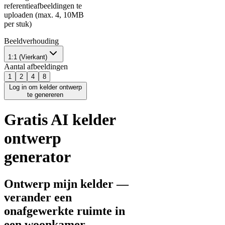
referentieafbeeldingen te
uploaden (max. 4, 10MB
per stuk)
Beeldverhouding
1:1 (Vierkant)
Aantal afbeeldingen
1
2
4
8
Log in om kelder ontwerp
te genereren
Gratis AI kelder
ontwerp
generator
Ontwerp mijn kelder —
verander een
onafgewerkte ruimte in
een woonkamer,