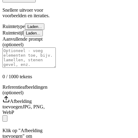
Snellere uitvoer voor
voorbeelden en iteraties.
Ruimtetype
Laden...
Ruimtestijl
Laden...
Aanvullende prompt
(optioneel)
0
/ 1000
tekens
Referentieafbeeldingen
(optioneel)
Afbeelding
toevoegen
JPG, PNG,
WebP
Klik op "Afbeelding
toevoegen" om