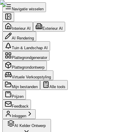
Navigatie wisselen
Interieur AI
Exterieur AI
AI Rendering
Tuin & Landschap AI
Plattegrondgenerator
Plattegrondontwerp
Virtuele Verkoopstyling
Mijn bestanden
Alle tools
Prijzen
Feedback
Inloggen
AI Kelder Ontwerp