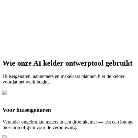
Verlicht de ruimte
Wie onze AI kelder ontwerptool gebruikt
Start gratis
Huiseigenaren, aannemers en makelaars plannen hier de kelder
voordat het werk begint.
Voor huiseigenaren
Verander ongebruikte meters in een droomkamer — test een lounge,
bioscoop of gym voor de verbouwing.