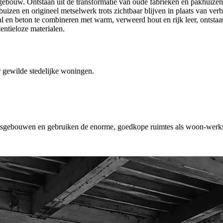
 gebouw. Ontstaan uit de transformatie van oude fabrieken en pakhuizen 
n, buizen en origineel metselwerk trots zichtbaar blijven in plaats van v
al en beton te combineren met warm, verweerd hout en rijk leer, ontstaa
entieloze materialen.
er gewilde stedelijke woningen.
eksgebouwen en gebruiken de enorme, goedkope ruimtes als woon-werks