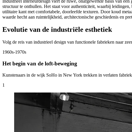
Industrieel interieurdesign viert de ruwe, onafgewerkte basis van een
structuur te onthullen. Het staat voor authenticiteit, waarbij leidinge
utilitaire kant met comfortabele, doorleefde texturen. Door koud meta
waarde hecht aan ruimtelijkheid, architectonische geschiedenis en pret
Evolutie van de industriële esthetiek
Volg de reis van industrieel design van functionele fabrieken naar ze
1960s-1970s
Het begin van de loft-beweging
Kunstenaars in de wijk SoHo in New York trekken in verlaten fabri
1