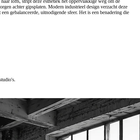
naar lofts, stript deze esthetiek het oppervlakkige weg om de
erborgen achter gipsplaten. Modern industrieel design verzacht deze
t een gebalanceerde, uitnodigende sfeer. Het is een benadering die
tudio's.