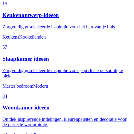
15
Keukenontwerp-ideeën
Zorgvuldig geselecteerde inspiratie voor het hart van je huis.
Keukens
Kookeilanden
57
Slaapkamer ideeën
Zorgvuldig geselecteerde inspiratie voor je perfecte persoonlijke
plek.
Master bedroom
Modern
34
Woonkamer ideeën
Ontdek inspirerende indelingen, kleurenpaletten en decoratie voor
de perfecte woonruimte.