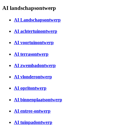
AI landschapsontwerp
AI Landschapsontwerp
AI achtertuinontwerp
AI voortuinontwerp
AI terrasontwerp
AI zwembadontwerp
AI vlonderontwerp
AI opritontwerp
AI binnenplaatsontwerp
AI entree-ontwerp
AI tuinpadontwerp