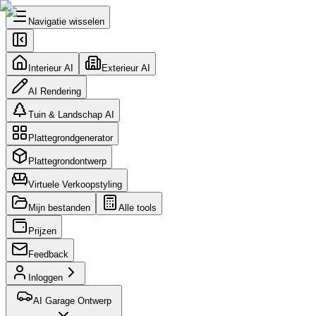
Navigatie wisselen
Interieur AI
Exterieur AI
AI Rendering
Tuin & Landschap AI
Plattegrondgenerator
Plattegrondontwerp
Virtuele Verkoopstyling
Mijn bestanden
Alle tools
Prijzen
Feedback
Inloggen
AI Garage Ontwerp