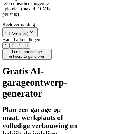
referentieafbeeldingen te
uploaden (max. 4, 10MB
per stuk)
Beeldverhouding
1:1 (Vierkant)
Aantal afbeeldingen
1
2
4
8
Log in om garage
ontwerp te genereren
Gratis AI-
garageontwerp-
generator
Plan een garage op
maat, werkplaats of
volledige verbouwing en
bekijk de indeling