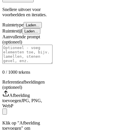
Snellere uitvoer voor
voorbeelden en iteraties.
Ruimtetype
Laden...
Ruimtestijl
Laden...
Aanvullende prompt
(optioneel)
0
/ 1000
tekens
Referentieafbeeldingen
(optioneel)
Afbeelding
toevoegen
JPG, PNG,
WebP
Klik op "Afbeelding
toevoegen" om