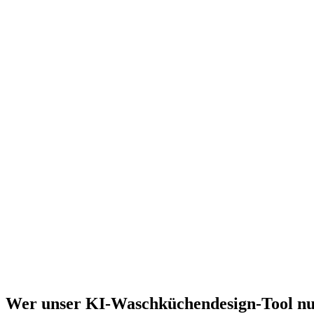
Grundriss planen
Stauraum gestalten
Nische planen
Wer unser KI-Waschküchendesign-Tool nu
Kostenlos starten