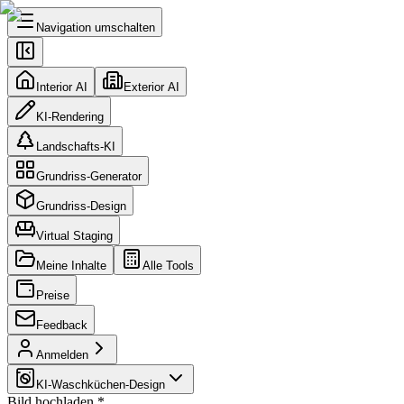
Navigation umschalten
Interior AI
Exterior AI
KI-Rendering
Landschafts-KI
Grundriss-Generator
Grundriss-Design
Virtual Staging
Meine Inhalte
Alle Tools
Preise
Feedback
Anmelden
KI-Waschküchen-Design
Bild hochladen
*