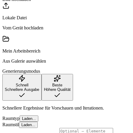
Lokale Datei
Vom Gerät hochladen
Mein Arbeitsbereich
Aus Galerie auswählen
Generierungsmodus
Schnell
Beste
Schnellere Ausgabe
Höhere Qualität
Schnellere Ergebnisse für Vorschauen und Iterationen.
Raumtyp
Laden...
Raumstil
Laden...