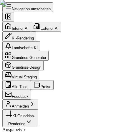
Navigation umschalten
Interior AI
Exterior AI
KI-Rendering
Landschafts-KI
Grundriss-Generator
Grundriss-Design
Virtual Staging
Alle Tools
Preise
Feedback
Anmelden
KI-Grundriss-
Rendering
Ausgabetyp