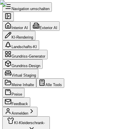
Navigation umschalten
Interior AI
Exterior AI
KI-Rendering
Landschafts-KI
Grundriss-Generator
Grundriss-Design
Virtual Staging
Meine Inhalte
Alle Tools
Preise
Feedback
Anmelden
KI-Kleiderschrank-