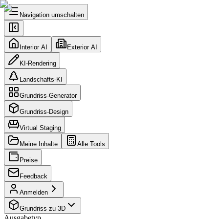
Navigation umschalten
Interior AI
Exterior AI
KI-Rendering
Landschafts-KI
Grundriss-Generator
Grundriss-Design
Virtual Staging
Meine Inhalte
Alle Tools
Preise
Feedback
Anmelden
Grundriss zu 3D
Ausgabetyp