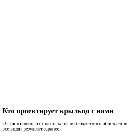
Попробовать сочетания
Кто проектирует крыльцо с нами
Начать бесплатно
От капитального строительства до бюджетного обновления —
все видят результат заранее.