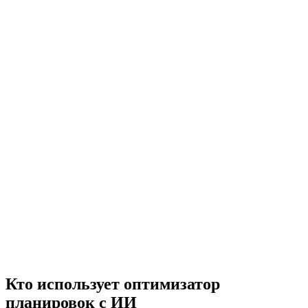
Задать несколько целей
Проверить соответствие
Кто использует оптимизатор
Посмотреть пример отчета
планировок с ИИ