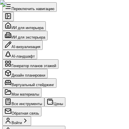
Переключить навигацию
ИИ для интерьера
ИИ для экстерьера
AI-визуализация
AI-ландшафт
Генератор планов этажей
Дизайн планировки
Виртуальный стейджинг
Мои материалы
Все инструменты
Цены
Обратная связь
Войти