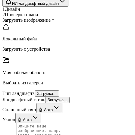
ИИ-ландшафтный дизайн
1
Дизайн
2
Проверка плана
Загрузить изображение
*
Локальный файл
Загрузить с устройства
Моя рабочая область
Выбрать из галереи
Тип ландшафта
Загрузка...
Ландшафтный стиль
Загрузка...
Солнечный свет
🤖 Авто
Уклон
🤖 Авто