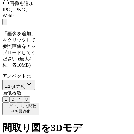
画像を追加
JPG、PNG、
WebP
「画像を追加」
をクリックして
参照画像をアッ
プロードしてく
ださい (最大4
枚、各10MB)
アスペクト比
1:1 (正方形)
画像枚数
1
2
4
8
ログインして間取
りを最適化
間取り図を3Dモデ