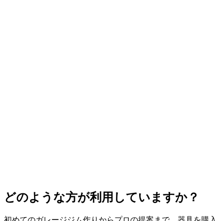
詳細を調整する
どのような方が利用していますか？
無料クレジットで開始
初めてのガレージジム作りからプロの提案まで、器具を購入