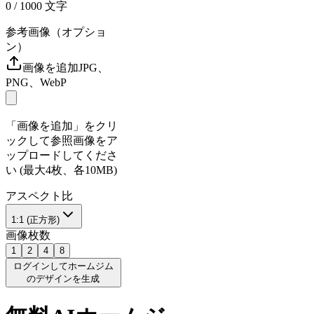
0
/ 1000
文字
参考画像（オプショ
ン）
画像を追加
JPG、
PNG、WebP
「画像を追加」をクリ
ックして参照画像をア
ップロードしてくださ
い (最大4枚、各10MB)
アスペクト比
1:1 (正方形)
画像枚数
1
2
4
8
ログインしてホームジム
のデザインを生成