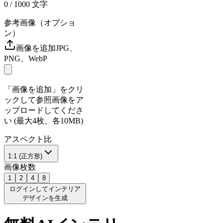
0
/ 1000
文字
参考画像（オプショ
ン）
画像を追加
JPG、
PNG、WebP
「画像を追加」をクリ
ックして参照画像をア
ップロードしてくださ
い (最大4枚、各10MB)
アスペクト比
1:1 (正方形)
画像枚数
1
2
4
8
ログインしてインテリア
デザインを生成