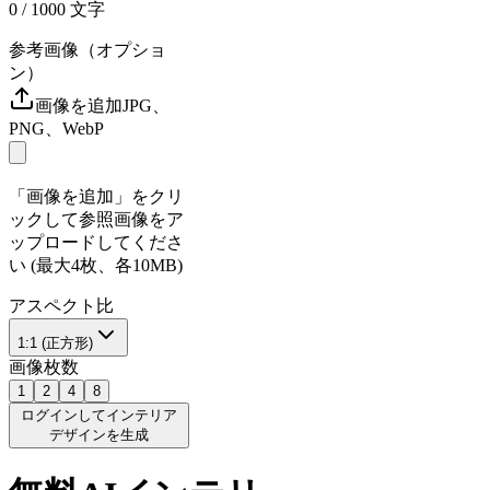
0
/ 1000
文字
参考画像（オプショ
ン）
画像を追加
JPG、
PNG、WebP
「画像を追加」をクリ
ックして参照画像をア
ップロードしてくださ
い (最大4枚、各10MB)
アスペクト比
1:1 (正方形)
画像枚数
1
2
4
8
ログインしてインテリア
デザインを生成