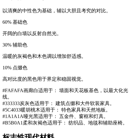
以清爽的中性色为基础，辅以大胆且考究的对比。
60
%
基础色
开阔的白墙以反射自然光。
30
%
辅助色
温暖的灰褐色和木色调以增加舒适感。
10
%
点缀色
高对比度的黑色用于界定和稳固视觉。
#FAFAFA
画廊白
适用于：
墙面和天花板基色，以最大化光
线。
#333333
炭灰色
适用于：
建筑点缀和大件软装家具。
#5C4033
暖胡桃木
适用于：
特色家具和天然地板。
#1A1A1A
哑光黑
适用于：
五金件、窗框和灯具。
#B5B0A1
柔和灰褐色
适用于：
纺织品、地毯和辅助座椅。
标志性现代材料