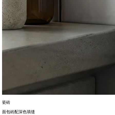
瓷砖
面包砖配深色填缝