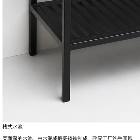
槽式水池
宽而深的水池，由水泥或搪瓷铸铁制成，呼应工厂洗手间风