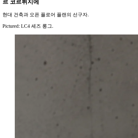
르 코르뷔지에
현대 건축과 오픈 플로어 플랜의 선구자.
Pictured:
LC4 셰즈 롱그.