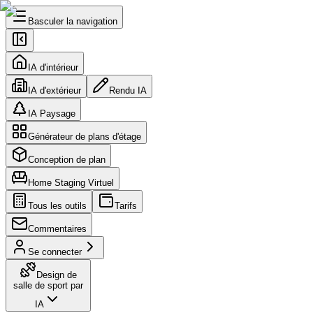
Basculer la navigation
IA d'intérieur
IA d'extérieur
Rendu IA
IA Paysage
Générateur de plans d'étage
Conception de plan
Home Staging Virtuel
Tous les outils
Tarifs
Commentaires
Se connecter
Design de
salle de sport par
IA