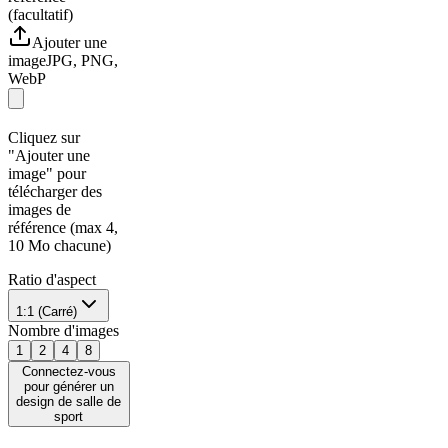
(facultatif)
Ajouter une
image
JPG, PNG,
WebP
Cliquez sur
"Ajouter une
image" pour
télécharger des
images de
référence (max 4,
10 Mo chacune)
Ratio d'aspect
1:1 (Carré)
Nombre d'images
1
2
4
8
Connectez-vous
pour générer un
design de salle de
sport