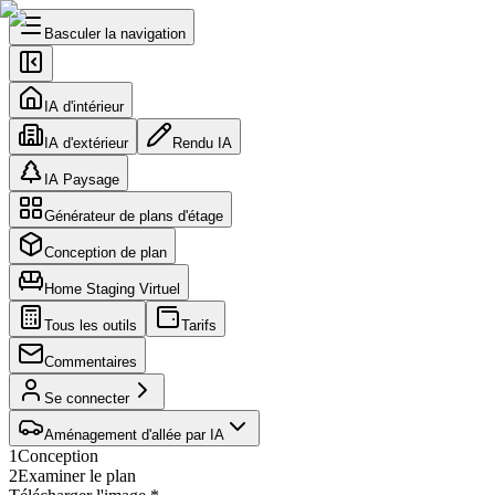
Basculer la navigation
IA d'intérieur
IA d'extérieur
Rendu IA
IA Paysage
Générateur de plans d'étage
Conception de plan
Home Staging Virtuel
Tous les outils
Tarifs
Commentaires
Se connecter
Aménagement d'allée par IA
1
Conception
2
Examiner le plan