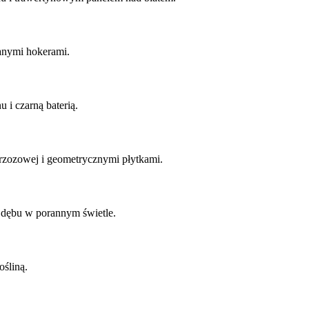
anymi hokerami.
 i czarną baterią.
rzozowej i geometrycznymi płytkami.
 dębu w porannym świetle.
śliną.