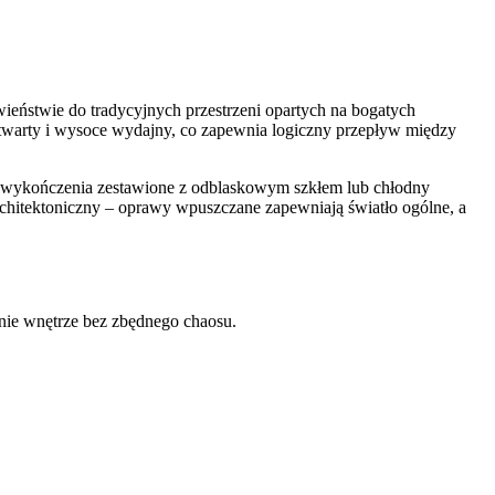
wieństwie do tradycyjnych przestrzeni opartych na bogatych
o otwarty i wysoce wydajny, co zapewnia logiczny przepływ między
we wykończenia zestawione z odblaskowym szkłem lub chłodny
rchitektoniczny – oprawy wpuszczane zapewniają światło ogólne, a
lnie wnętrze bez zbędnego chaosu.