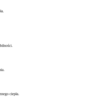
ła.
bilności.
ia.
znego ciepła.