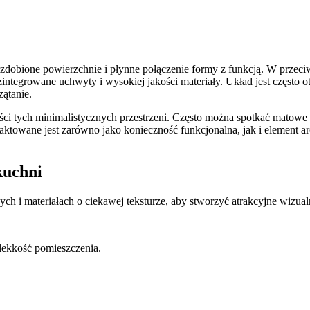
ezdobione powierzchnie i płynne połączenie formy z funkcją. W przeci
 zintegrowane uchwyty i wysokiej jakości materiały. Układ jest częst
zątanie.
ości tych minimalistycznych przestrzeni. Często można spotkać mato
aktowane jest zarówno jako konieczność funkcjonalna, jak i element a
kuchni
ch i materiałach o ciekawej teksturze, aby stworzyć atrakcyjne wizua
 lekkość pomieszczenia.