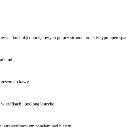
wych kuchni jednorzędowych po przestronne projekty typu open spac
afkami.
presem do kawy.
 szafkach i podłogą lastryko.
nu i trawertynowym panelem nad blatem.