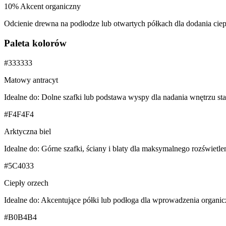
10
%
Akcent organiczny
Odcienie drewna na podłodze lub otwartych półkach dla dodania ciep
Paleta kolorów
#333333
Matowy antracyt
Idealne do:
Dolne szafki lub podstawa wyspy dla nadania wnętrzu sta
#F4F4F4
Arktyczna biel
Idealne do:
Górne szafki, ściany i blaty dla maksymalnego rozświetlen
#5C4033
Ciepły orzech
Idealne do:
Akcentujące półki lub podłoga dla wprowadzenia organic
#B0B4B4