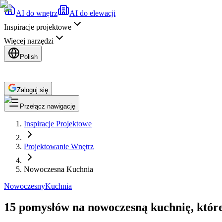
AI do wnętrz
AI do elewacji
Inspiracje projektowe
Więcej narzędzi
Polish
Zaloguj się
Przełącz nawigację
Inspiracje Projektowe
Projektowanie Wnętrz
Nowoczesna Kuchnia
Nowoczesny
Kuchnia
15 pomysłów na nowoczesną kuchnię, które