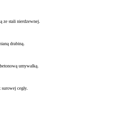
 ze stali nierdzewnej.
nianą drabiną.
i betonową umywalką.
 surowej cegły.